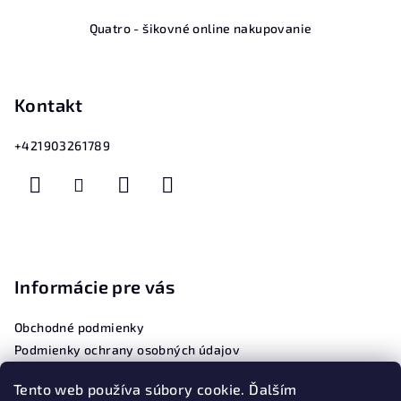
Z
Quatro - šikovné online nakupovanie
á
p
ä
Kontakt
t
i
+421903261789
e
Informácie pre vás
Obchodné podmienky
Podmienky ochrany osobných údajov
Tento web používa súbory cookie. Ďalším