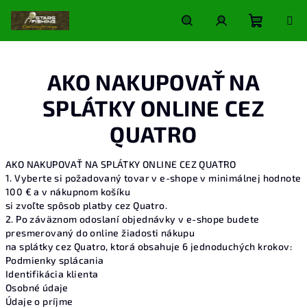
Prejsť
na
obsah
Nákupn
Hľadať
Prihlásenie
AKO NAKUPOVAŤ NA
košík
SPLÁTKY ONLINE CEZ
QUATRO
AKO NAKUPOVAŤ NA SPLÁTKY ONLINE CEZ QUATRO
1. Vyberte si požadovaný tovar v e-shope v minimálnej hodnote
100 € a v nákupnom košíku
si zvoľte spôsob platby cez Quatro.
2. Po záväznom odoslaní objednávky v e-shope budete
presmerovaný do online žiadosti nákupu
na splátky cez Quatro, ktorá obsahuje 6 jednoduchých krokov:
Podmienky splácania
Identifikácia klienta
Osobné údaje
Údaje o príjme