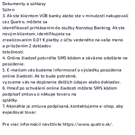
Dokumenty a súhlasy
Súhrn
3. Ak ste klientom VÚB banky alebo ste v minulosti nakupovali
cez Quatro, môžete sa
identifikovať prihlásením do služby Nonstop Banking. Ak ste
novým klientom, identifikujete sa
zrealizovaním 0,01 € platby z účtu vedeného na vaše meno
a priložením 2 dokladov
totožnosti.
4. Online žiadosť potvrdíte SMS kódom a záväzne odošlete na
posúdenie.
5. E-mailom vás budeme informovať o výsledku posúdenia
online žiadosti. Ak to bude potrebné,
vyzveme vás na doplnenie ďalších údajov alebo dokladov.
6. Ihneď po schválení online žiadosti môžete SMS kódom
podpísať zmluvu o nákupe tovaru na
splátky.
7. Akonáhle je zmluva podpísaná, kontaktujeme e-shop, aby
expedoval tovar.
Pre viac informácií navštívte
https://www.quatro.sk/
.