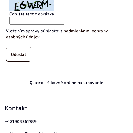
Odpíšte text z obrázka
Vložením správy súhlasíte s
podmienkami ochrany
osobných údajov
Odoslať
Z
Quatro - šikovné online nakupovanie
á
p
ä
Kontakt
t
i
+421903261789
e