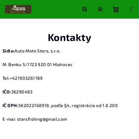
Prejsť
na
obsah
Nákupn
Hľadať
Prihlásenie
Kontakty
košík
Sídlo:
Auto Moto Stars, s.r.o.
M. Benku 5/1723 920 01 Hlohovec
Tel:+421903261789
IČO:
36290483
IČ DPH:
SK2022168918, podľa §4, registrácia od 1.8.200
E-mai: starsfishing@gmail.com